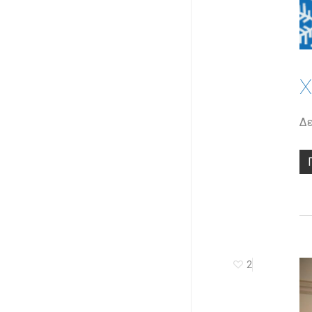
Χ
Δε
2