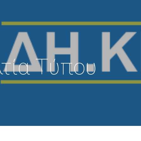
τία Τύπου