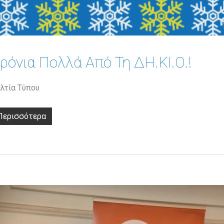
ρόνια Πολλά Από Τη ΔΗ.ΚΙ.Ο.!
λτία Τύπου
Περισσότερα