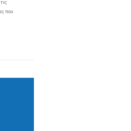
στις
ες που