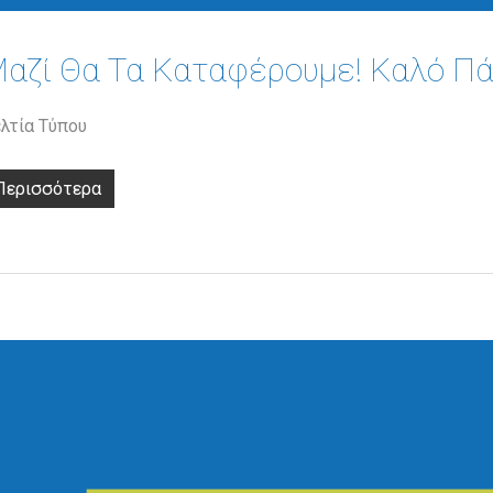
αζί Θα Τα Καταφέρουμε! Καλό Πά
λτία Τύπου
Περισσότερα