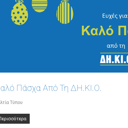
αλό Πάσχα Από Τη ΔΗ.ΚΙ.Ο.
λτία Τύπου
Περισσότερα