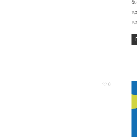
δυ
πρ
πρ
0