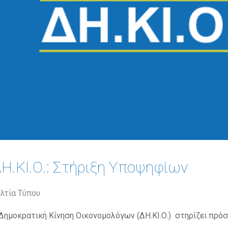
Η.ΚΙ.Ο.: Στήριξη Υποψηφίων
λτία Τύπου
Δημοκρατική Κίνηση Οικονομολόγων (ΔΗ.ΚΙ.Ο.) στηρίζει πρό