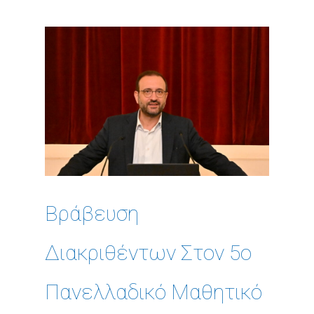
Βράβευση
Διακριθέντων Στον 5ο
Πανελλαδικό Μαθητικό