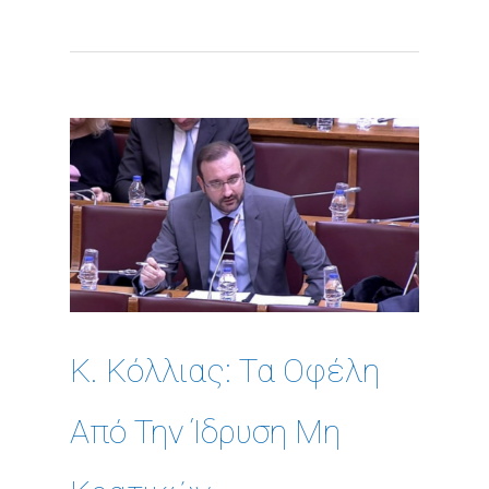
Κ. Κόλλιας: Τα Οφέλη
Από Την Ίδρυση Μη