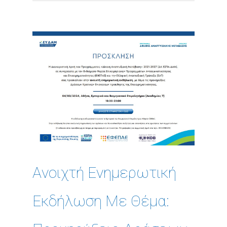
Aνοιχτή Eνημερωτική
Eκδήλωση Με Θέμα: