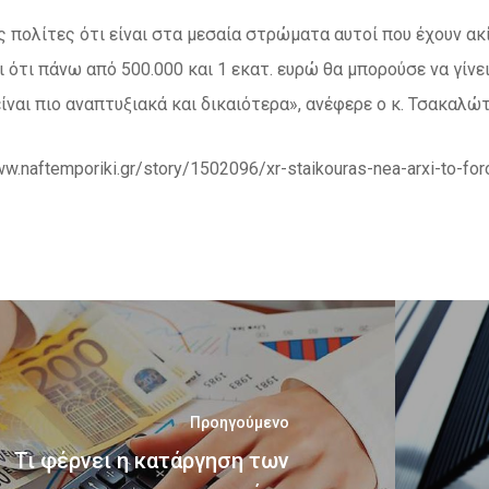
ς πολίτες ότι είναι στα μεσαία στρώματα αυτοί που έχουν ακί
ι ότι πάνω από 500.000 και 1 εκατ. ευρώ θα μπορούσε να γίνει
ίναι πιο αναπτυξιακά και δικαιότερα», ανέφερε ο κ. Τσακαλώτ
ww.naftemporiki.gr/story/1502096/xr-staikouras-nea-arxi-to-f
Προηγούμενο
Τι φέρνει η κατάργηση των