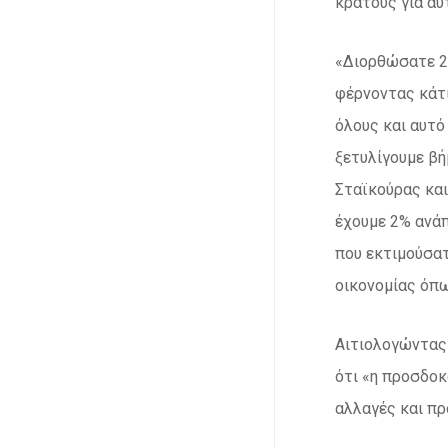
κράτους για αυ
«Διορθώσατε 2 
φέρνοντας κάτι
όλους και αυτό
ξετυλίγουμε βή
Σταϊκούρας και
έχουμε 2% ανάπ
που εκτιμούσατ
οικονομίας όπω
Αιτιολογώντας 
ότι «η προσδοκ
αλλαγές και πρ