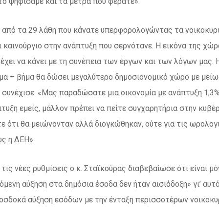
τό ψηφίσαμε και τα μέτρα που φέρατε».
από τα 29 λάθη που κάνατε υπερφορολογώντας τα νοικοκυριά
 καινούργιο στην ανάπτυξη που σερνότανε. Η εικόνα της χώρα
 έχει να κάνει με τη συνέπεια των έργων και των λόγων μας.
μα – βήμα θα δώσει μεγαλύτερο δημοσιονομικό χώρο με μείω
 συνέχισε: «Μας παραδώσατε μια οικονομία με ανάπτυξη 1,3%
τυξη εμείς, μάλλον πρέπει να πείτε συγχαρητήρια στην κυβέρ
ε ότι θα μειώνονταν αλλά διογκώθηκαν, ούτε για τις ωρολο
ς η ΔΕΗ».
τις νέες ρυθμίσεις ο κ. Σταϊκούρας διαβεβαίωσε ότι είναι μ
όμενη αύξηση στα δημόσια έσοδα δεν ήταν αισιόδοξη» γι’ αυτ
οσδοκά αύξηση εσόδων με την ένταξη περισσοτέρων νοικοκυρ