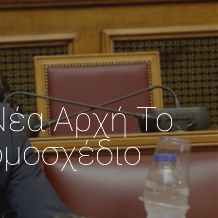
Νέα Αρχή Το
ομοσχέδιο