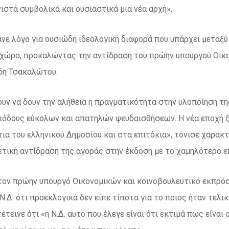
ιστά συμβολικά και ουσιαστικά μια νέα αρχή».
νε λόγο για ουσιώδη ιδεολογική διαφορά που υπάρχει μεταξύ 
 χώρο, προκαλώντας την αντίδραση του πρώην υπουργού Οικ
δη Τσακαλώτου.
ουν να δουν την αλήθεια η πραγματικότητα στην υλοποίηση τη
ιόδους εύκολων και απατηλών ψευδαισθήσεων. Η νέα εποχή 
ια του ελληνικού Δημοσίου και στα επιτόκια», τόνισε χαρακ
ετική αντίδραση της αγοράς στην έκδοση με το χαμηλότερο ε
ον πρώην υπουργό Οικονομικών και κοινοβουλευτικό εκπρό
Ν.Δ. ότι προεκλογικά δεν είπε τίποτα για το ποιος ήταν τελικ
έτεινε ότι «η Ν.Δ. αυτό που έλεγε είναι ότι εκτιμά πως είναι