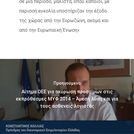
σε μια περίοδο, μάλιστα, όπου κάποιοι, με
περισσή ευκολία υποστήριζαν την έξοδο
της χώρας από την Ευρωζώνη, ακόμα και
από την Ευρωπαϊκή Ένωση».
Προηγούμενο
Αίτημα ΟΕΕ για ακύρωση προστίμων στις
εκπρόθεσμες ΜΥΦ 2014 – Άμεση λύση και για
τους ασθενείς λογιστές