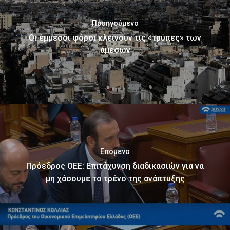
Προηγούμενο
Οι έμμεσοι φόροι κλείνουν τις «τρύπες» των
άμεσων
Επόμενο
Πρόεδρος ΟΕΕ: Επιτάχυνση διαδικασιών για να
μη χάσουμε το τρένο της ανάπτυξης