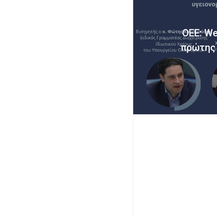
ΟΕΕ: We
πρώτης 