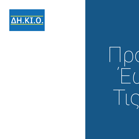
Πρ
Έ
Τι