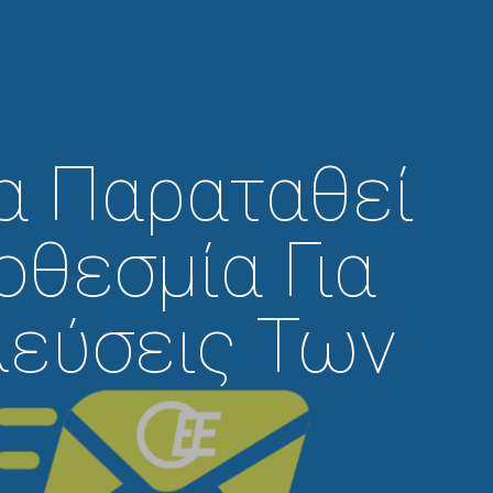
α Παραταθεί
θεσμία Για
λεύσεις Των