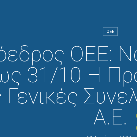
ΟΕΕ
όεδρος ΟΕΕ: Ν
ως 31/10 Η Προ
ς Γενικές Συνε
Α.Ε.