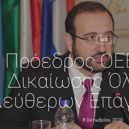
ΟΕΕ
Πρόεδρος ΟΕ
Δικαίωσης Ό
λεύθερων Επα
8 Οκτωβρίου, 2019