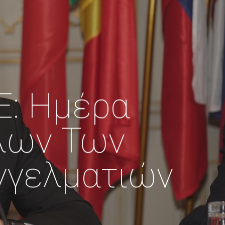
Ε: Ημέρα
λων Των
γγελματιών