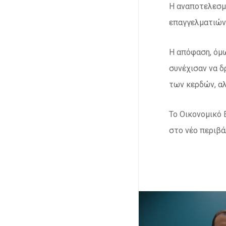
Η αναποτελεσμ
επαγγελματιών,
Η απόφαση, όμω
συνέχισαν να δ
των κερδών, αλ
Το Οικονομικό 
στο νέο περιβά