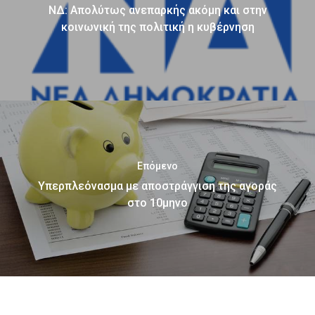
ΝΔ: Απολύτως ανεπαρκής ακόμη και στην
κοινωνική της πολιτική η κυβέρνηση
Επόμενο
Υπερπλεόνασμα με αποστράγγιση της αγοράς
στο 10μηνο