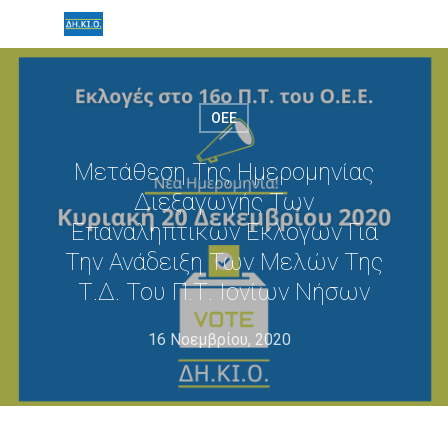
ΟΕΕ
Μετάθεση Της Ημερομηνίας
Διεξαγωγής Των
Επαναληπτικών Εκλογών Για
Την Ανάδειξη Των Μελών Της
Τ.Δ. Του Π.Τ. Ιονίων Νήσων
16 Νοεμβρίου, 2020