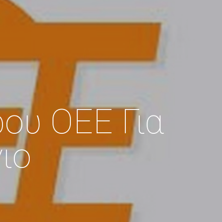
ου ΟΕΕ Για
ιο