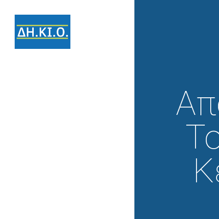
Απ
Το
Κ