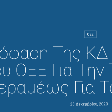
ΟΕΕ
όφαση Της ΚΔ 
υ ΟΕΕ Για Την
εραμέως Για Τ
23 Δεκεμβρίου, 2020