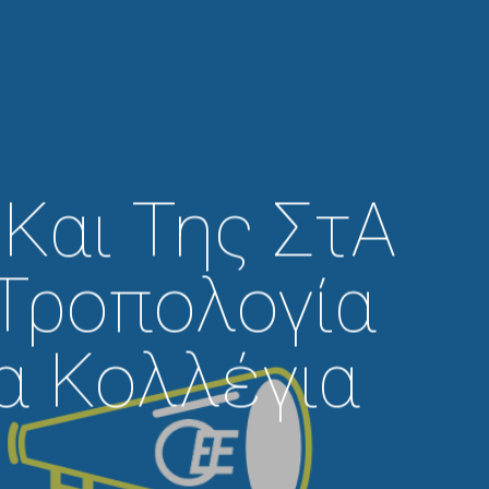
Και Της ΣτΑ
 Τροπολογία
α Κολλέγια