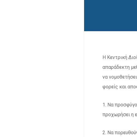
Η Κεντρική Διο
απαράδεκτη μεθ
να νομοθετήσει
φορείς και απο
1. Να προσφύγο
προχωρήσει η ε
2. Να πορευθού