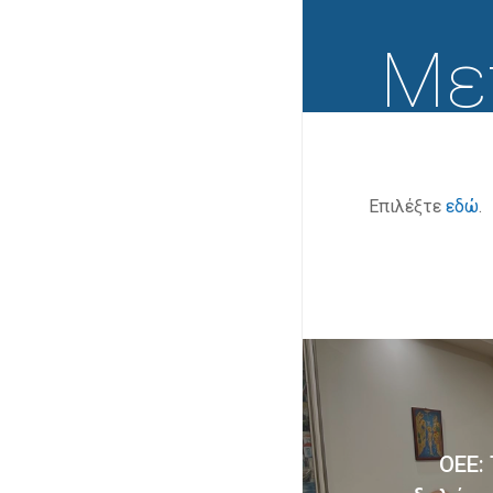
Με
ΤΑ 
202
Επιλέξτε
εδώ
.
Α
ΟΕΕ: