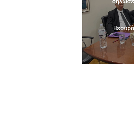
δηλώσε
Βεσυρό