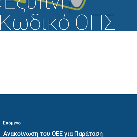
«Έξυπνη
 Κωδικό ΟΠΣ
Κωδικό Έργου
Στο Πλαίσιο
 Σχεδίου
ς Και
» («ΕΣΑΑ»)
Επόμενο
Ανακοίνωση του ΟΕΕ για Παράταση