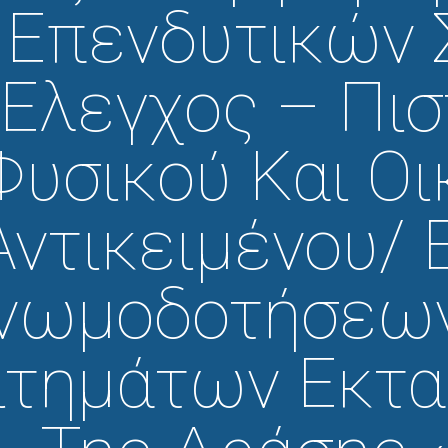
Επενδυτικών 
Έλεγχος – Πι
Φυσικού Και Οι
Αντικειμένου/ 
νωμοδοτήσεω
ιτημάτων Εκτ