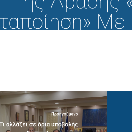
Της Δράσης 
ταποίηση» Με
5155018 Και 
2ΤΑ01900005, 
Του «Εθνικού
Ανάκαμψη
νθεκτικότητας
Προηγούμενο
 Τι αλλάζει σε όρια υποβολής