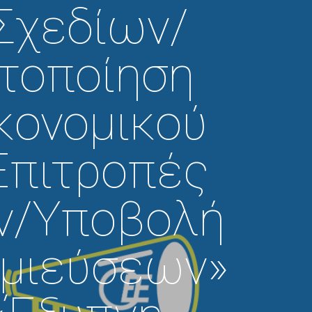
Σχεδίων/
στοποίηση
κονομικού
Επιτροπές
ν/Υποβολή
αμιεύσεων»