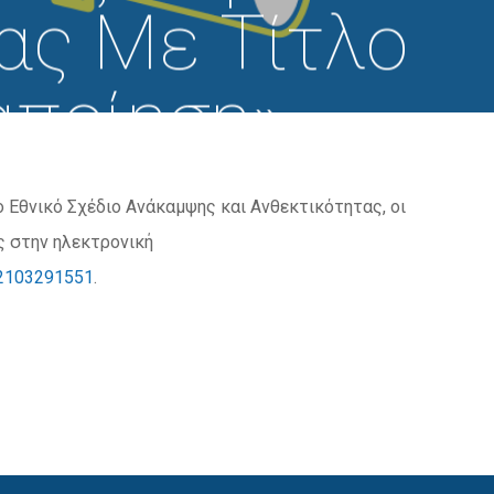
ας Με Τίτλο
αποίηση»
 Εθνικό Σχέδιο Ανάκαμψης και Ανθεκτικότητας, οι
ς στην ηλεκτρονική
2103291551
.