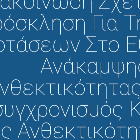
ακοίνωση Σχε
όσκληση Για 
τάσεων Στο Ε
Ανάκαμψη
νθεκτικότητας
υγχρονισμός Κ
ς Ανθεκτικότ