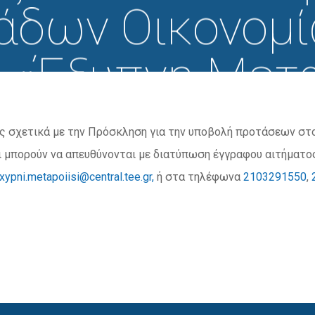
άδων Οικονομί
«Έξυπνη Μετ
11 Ιανουαρίου, 2023
ς σχετικά με την Πρόσκληση για την υποβολή προτάσεων στο
 μπορούν να απευθύνονται με διατύπωση έγγραφου αιτήματο
xypni.metapoiisi@central.tee.gr,
ή στα τηλέφωνα
2103291550
,