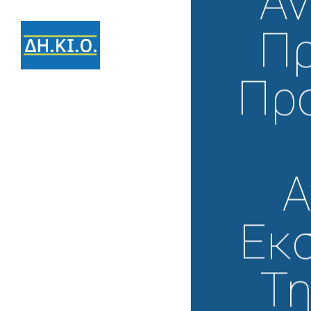
Αν
Πρ
Προ
Α
Εκσ
Τη