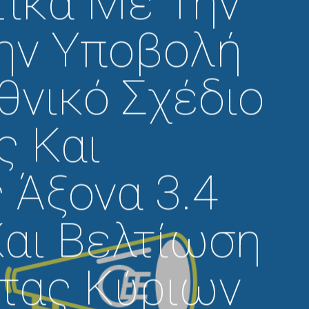
τικά Με Την
Την Υποβολή
θνικό Σχέδιο
ς Και
 Άξονα 3.4
αι Βελτίωση
ητας Κύριων