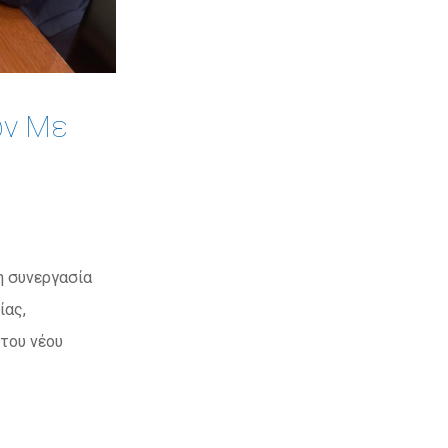
ών Με
η συνεργασία
ίας,
του νέου