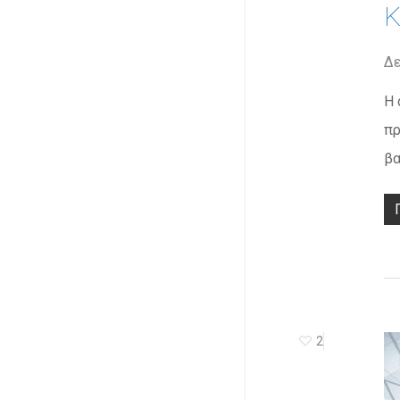
Κ
Δε
Η 
πρ
βα
2