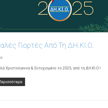
αλές Γιορτές Από Τη ΔΗ.ΚΙ.Ο.
έα
λά Χριστούγεννα & Ευτυχισμένο το 2025, από τη ΔΗ.ΚΙ.Ο.!
Περισσότερα