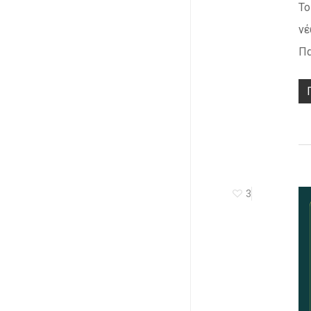
Το
νέ
Πα
3