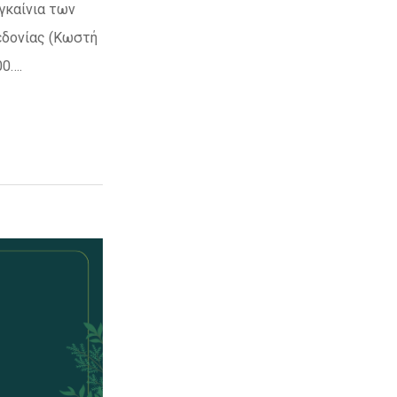
γκαίνια των
εδονίας (Κωστή
00….