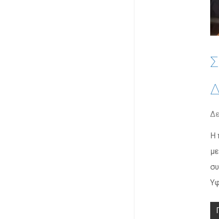
Σ
Δ
Δε
Η 
με
συ
Υφ