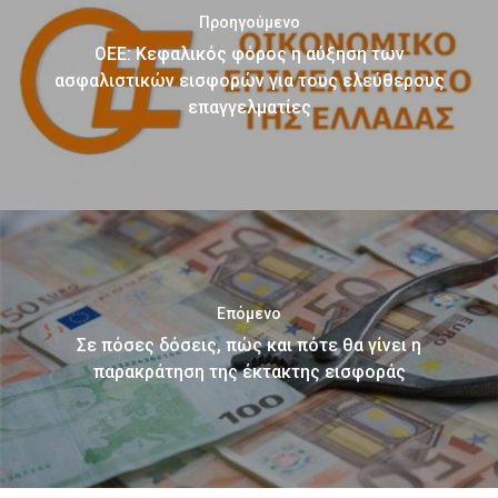
Προηγούμενο
ΟΕΕ: Κεφαλικός φόρος η αύξηση των
ασφαλιστικών εισφορών για τους ελεύθερους
επαγγελματίες
Επόμενο
Σε πόσες δόσεις, πώς και πότε θα γίνει η
παρακράτηση της έκτακτης εισφοράς