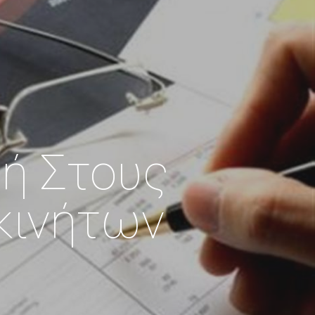
ή Στους
κινήτων