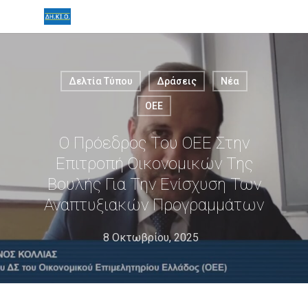
Δελτία Τύπου
Δράσεις
Νέα
ΟΕΕ
Ο Πρόεδρος Του ΟΕΕ Στην
Επιτροπή Οικονομικών Της
Βουλής Για Την Ενίσχυση Των
Αναπτυξιακών Προγραμμάτων
8 Οκτωβρίου, 2025