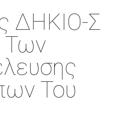
ης ΔΗΚΙΟ-Σ
η Των
έλευσης
πων Του