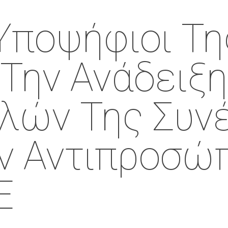
 Υποψήφιοι Τ
 Την Ανάδειξ
λών Της Συν
ν Αντιπροσώ
Ε