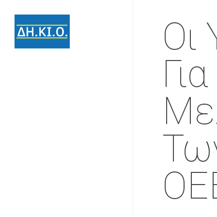
Οι
Για
Με
Τω
ΟΕ